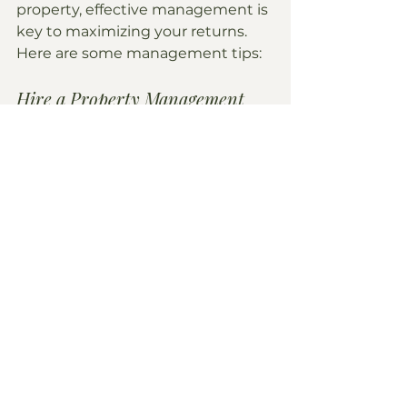
property, effective management is 
key to maximizing your returns. 
Here are some management tips:
Hire a Property Management 
Company
If you're not local or prefer a hands-
off approach, consider hiring a 
property management company. 
They can handle tenant relations, 
maintenance, and marketing, 
allowing you to focus on other 
aspects of your investment.
Regular Maintenance
Regular maintenance is essential 