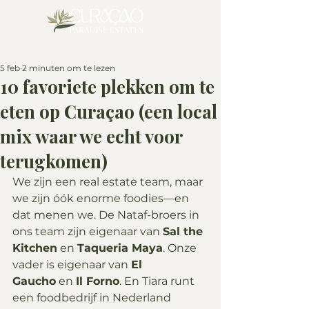
5 feb
2 minuten om te lezen
10 favoriete plekken om te
eten op Curaçao (een local
mix waar we echt voor
terugkomen)
We zijn een real estate team, maar 
we zijn óók enorme foodies—en 
dat menen we. De Nataf-broers in 
ons team zijn eigenaar van 
Sal the 
Kitchen
 en 
Taqueria Maya
. Onze 
vader is eigenaar van 
El 
Gaucho
 en 
Il Forno
. En Tiara runt 
een foodbedrijf in Nederland 