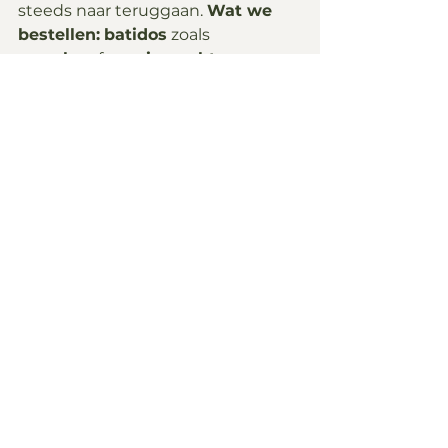
steeds naar teruggaan. 
Wat we 
bestellen:
batidos
 zoals 
sorsaka
 of 
passievrucht
.