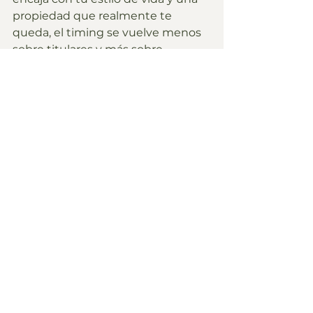
propiedad que realmente te 
queda, el timing se vuelve menos 
sobre titulares y más sobre 
oportunidad.
¿Pensando en comprar 
en 2026?
Cuéntanos qué estás buscando 
(frente al mar vs. vistas elevadas, 
comunidad cerrada vs. barrios 
abiertos, tranquilo vs. social, llave 
en mano vs. renovación). Te 
orientamos hacia las zonas que 
encajan con tu estilo de vida y las 
propiedades que tienen sentido 
para tus objetivos.